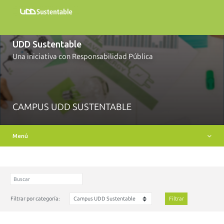
Inicio
Sobre nosotros
UDD Sustentable
Campus Sustentable
Una iniciativa con Responsabilidad Pública
Academia
Compromisos y Políticas
Recursos
CAMPUS UDD SUSTENTABLE
Noticias y eventos
Menú
Contacto
Filtrar por categoría:
Filtrar