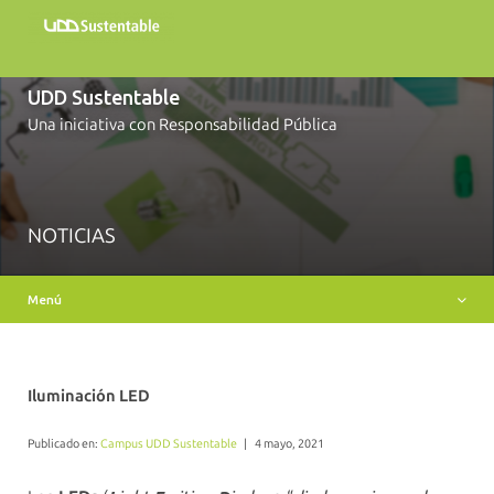
Inicio
Sobre nosotros
UDD Sustentable
Campus Sustentable
Una iniciativa con Responsabilidad Pública
Academia
Compromisos y Políticas
Recursos
NOTICIAS
Noticias y eventos
Menú
Contacto
Iluminación LED
Publicado en:
Campus UDD Sustentable
|
4 mayo, 2021